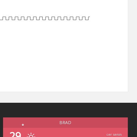
BRAD
°
29
cer senin