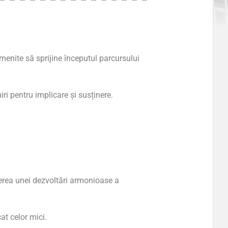
menite să sprijine începutul parcursului
i pentru implicare și susținere.
ținerea unei dezvoltări armonioase a
at celor mici.