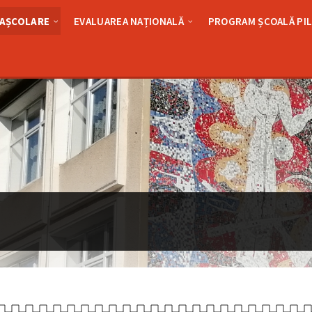
RAȘCOLARE
EVALUAREA NAȚIONALĂ
PROGRAM ȘCOALĂ PI