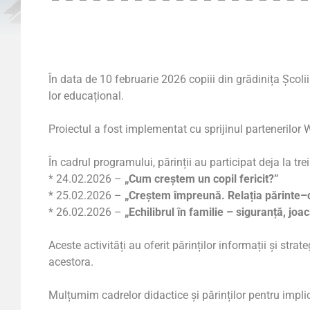
În data de 10 februarie 2026 copiii din grădinița Școl
lor educațional.
Proiectul a fost implementat cu sprijinul partenerilo
În cadrul programului, părinții au participat deja la tre
* 24.02.2026 –
„Cum creștem un copil fericit?”
* 25.02.2026 –
„Creștem împreună. Relația părinte–co
* 26.02.2026 –
„Echilibrul în familie – siguranță, joac
Aceste activități au oferit părinților informații și stra
acestora.
Mulțumim cadrelor didactice și părinților pentru impli