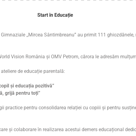
Start în Educație
ii Gimnaziale ,,Mircea Sântimbreanu” au primit 111 ghiozdănele, 
r World Vision România și OMV Petrom, cărora le adresăm mulțumir
i ateliere de educație parentală:
pil și educația pozitivă”
ă, grijă pentru toți”
tegii practice pentru consolidarea relației cu copiii și pentru sus
care și colaborare în realizarea acestui demers educațional dedic