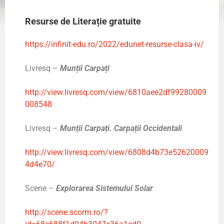
Resurse de Literație gratuite
https://infinit-edu.ro/2022/edunet-resurse-clasa-iv/
Livresq –
Munții Carpați
http://view.livresq.com/view/6810aee2df99280009
008548
Livresq –
Munții Carpați. Carpații Occidentali
http://view.livresq.com/view/6808d4b73e52620009
4d4e70/
Scene –
Explorarea Sistemului Solar
http://scene.scorm.ro/?