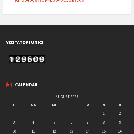
id=68e688f1d94b3047c36a1cd0
VIZITATORI UNICI
CALENDAR
AUGUST 2026
L
MA
MI
J
V
S
D
1
2
3
4
5
6
7
8
9
10
11
12
13
14
15
16