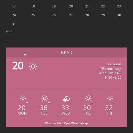
17
18
19
20
21
22
23
24
25
26
27
28
29
30
31
« iul.
BRAD
°
20
cer senin
46% humidity
wind: 2m/s NE
H 20 • L 20
°
°
°
°
°
20
36
33
30
32
MON
TUE
WED
THU
FRI
Weather from OpenWeatherMap