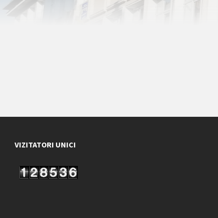
VIZITATORI UNICI